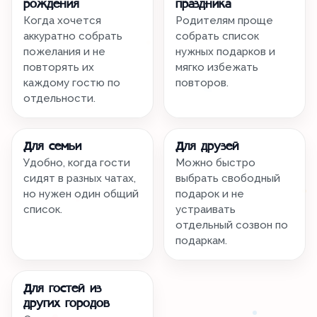
рождения
праздника
Когда хочется
Родителям проще
аккуратно собрать
собрать список
пожелания и не
нужных подарков и
повторять их
мягко избежать
каждому гостю по
повторов.
отдельности.
Для семьи
Для друзей
Удобно, когда гости
Можно быстро
сидят в разных чатах,
выбрать свободный
но нужен один общий
подарок и не
список.
устраивать
отдельный созвон по
подаркам.
Для гостей из
других городов