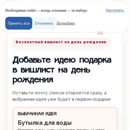
Необходимые cookie — всегда, остальные — по выбору.
Настроить
Наш сайт испол
Меню
Войти
Подробнее
Принять все
Отклонить
Главная
/
Вишлисты
/
День рождения
Бесплатный вишлист на день рождения
Добавьте идею подарка
в вишлист на день
рождения
Оставьте почту: список откроется сразу, а
выбранная идея уже будет в первом подарке.
ВЫБРАННАЯ ИДЕЯ
Бутылка для воды