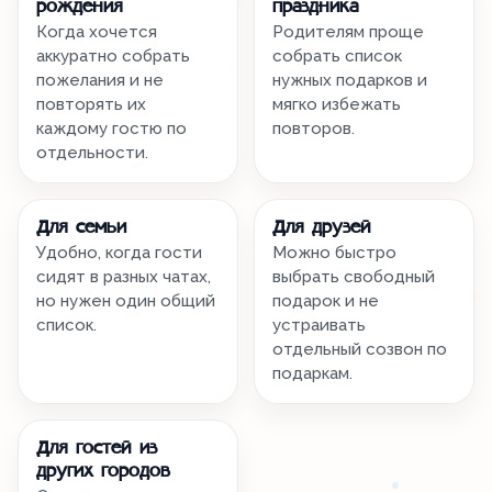
рождения
праздника
Когда хочется
Родителям проще
аккуратно собрать
собрать список
пожелания и не
нужных подарков и
повторять их
мягко избежать
каждому гостю по
повторов.
отдельности.
Для семьи
Для друзей
Удобно, когда гости
Можно быстро
сидят в разных чатах,
выбрать свободный
но нужен один общий
подарок и не
список.
устраивать
отдельный созвон по
подаркам.
Для гостей из
других городов