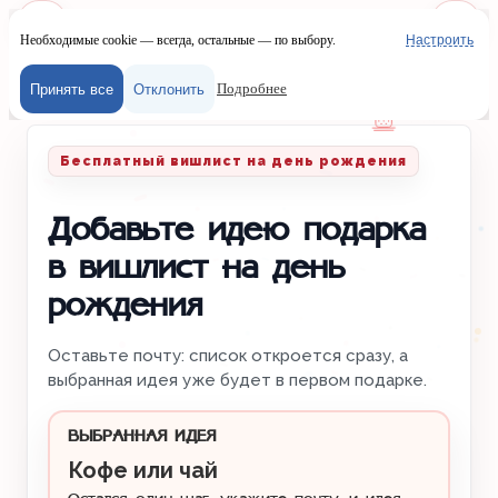
Необходимые cookie — всегда, остальные — по выбору.
Настроить
Наш сайт испол
Меню
Войти
Подробнее
Принять все
Отклонить
Главная
/
Вишлисты
/
День рождения
Бесплатный вишлист на день рождения
Добавьте идею подарка
в вишлист на день
рождения
Оставьте почту: список откроется сразу, а
выбранная идея уже будет в первом подарке.
ВЫБРАННАЯ ИДЕЯ
Кофе или чай