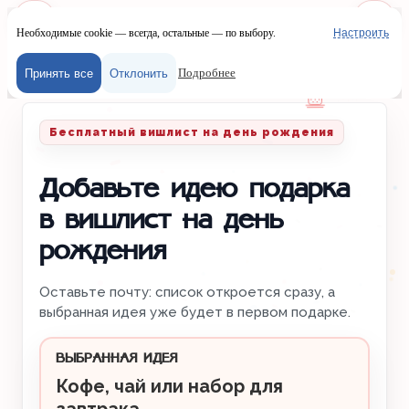
Необходимые cookie — всегда, остальные — по выбору.
Настроить
Наш сайт испол
Меню
Войти
Подробнее
Принять все
Отклонить
Главная
/
Вишлисты
/
День рождения
Бесплатный вишлист на день рождения
Добавьте идею подарка
в вишлист на день
рождения
Оставьте почту: список откроется сразу, а
выбранная идея уже будет в первом подарке.
ВЫБРАННАЯ ИДЕЯ
Кофе, чай или набор для