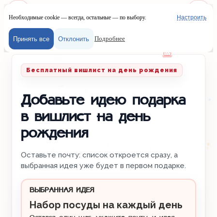
Необходимые cookie — всегда, остальные — по выбору.
Настроить
Наш сайт испол
Меню
Войти
Подробнее
Принять все
Отклонить
Главная
/
Вишлисты
/
День рождения
Бесплатный вишлист на день рождения
Добавьте идею подарка
в вишлист на день
рождения
Оставьте почту: список откроется сразу, а
выбранная идея уже будет в первом подарке.
ВЫБРАННАЯ ИДЕЯ
Набор посуды на каждый день