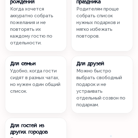
рождения
праздника
Когда хочется
Родителям проще
аккуратно собрать
собрать список
пожелания и не
нужных подарков и
повторять их
мягко избежать
каждому гостю по
повторов.
отдельности.
Для семьи
Для друзей
Удобно, когда гости
Можно быстро
сидят в разных чатах,
выбрать свободный
но нужен один общий
подарок и не
список.
устраивать
отдельный созвон по
подаркам.
Для гостей из
других городов