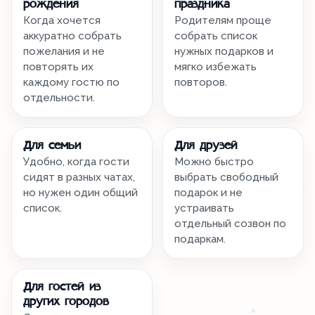
рождения
праздника
Когда хочется
Родителям проще
аккуратно собрать
собрать список
пожелания и не
нужных подарков и
повторять их
мягко избежать
каждому гостю по
повторов.
отдельности.
Для семьи
Для друзей
Удобно, когда гости
Можно быстро
сидят в разных чатах,
выбрать свободный
но нужен один общий
подарок и не
список.
устраивать
отдельный созвон по
подаркам.
Для гостей из
других городов