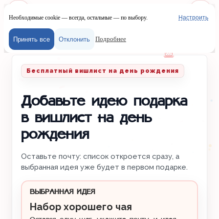
Необходимые cookie — всегда, остальные — по выбору.
Настроить
Наш сайт испол
Меню
Войти
Подробнее
Принять все
Отклонить
Главная
/
Вишлисты
/
День рождения
Бесплатный вишлист на день рождения
Добавьте идею подарка
в вишлист на день
рождения
Оставьте почту: список откроется сразу, а
выбранная идея уже будет в первом подарке.
ВЫБРАННАЯ ИДЕЯ
Набор хорошего чая