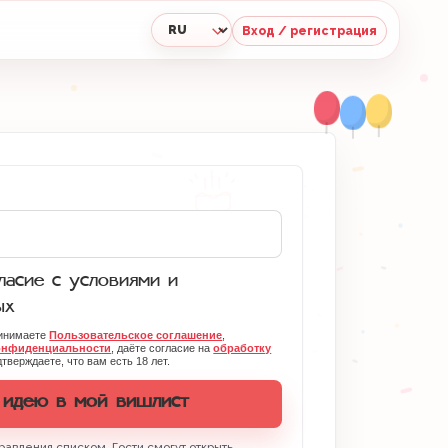
Вход / регистрация
Язык
асие с условиями и
ых
ринимаете
Пользовательское соглашение
,
онфиденциальности
, даёте согласие на
обработку
тверждаете, что вам есть 18 лет.
 идею в мой вишлист
равления списком. Гости смогут открыть