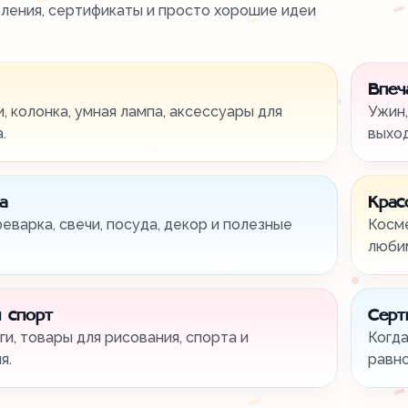
тления, сертификаты и просто хорошие идеи
Впеч
, колонка, умная лампа, аксессуары для
Ужин,
.
выхо
а
Крас
феварка, свечи, посуда, декор и полезные
Косме
любим
 спорт
Серт
ги, товары для рисования, спорта и
Когда
я.
равно