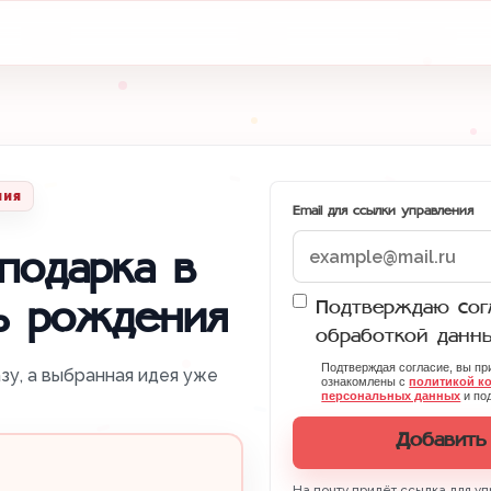
ния
Email для ссылки управления
подарка в
Подтверждаю согл
ь рождения
обработкой данн
Подтверждая согласие, вы п
зу, а выбранная идея уже
ознакомлены с
политикой к
персональных данных
и под
Добавить
На почту придёт ссылка для уп