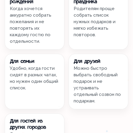
рождения
праздника
Когда хочется
Родителям проще
аккуратно собрать
собрать список
пожелания и не
нужных подарков и
повторять их
мягко избежать
каждому гостю по
повторов.
отдельности.
Для семьи
Для друзей
Удобно, когда гости
Можно быстро
сидят в разных чатах,
выбрать свободный
но нужен один общий
подарок и не
список.
устраивать
отдельный созвон по
подаркам.
Для гостей из
других городов