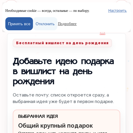
Необходимые cookie — всегда, остальные — по выбору.
Настроить
Наш сайт испол
Меню
Войти
Подробнее
Принять все
Отклонить
Главная
/
Вишлисты
/
День рождения
Бесплатный вишлист на день рождения
Добавьте идею подарка
в вишлист на день
рождения
Оставьте почту: список откроется сразу, а
выбранная идея уже будет в первом подарке.
ВЫБРАННАЯ ИДЕЯ
Общий крупный подарок