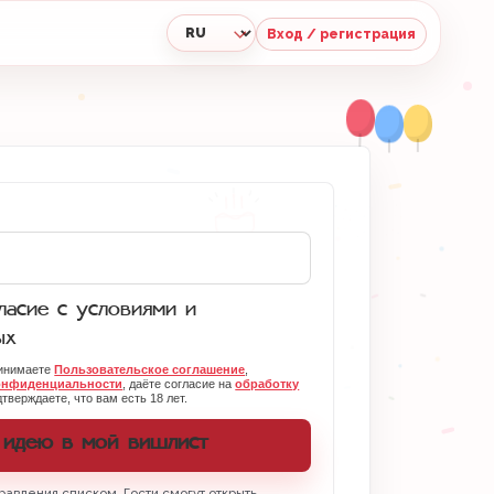
Вход / регистрация
Язык
асие с условиями и
ых
ринимаете
Пользовательское соглашение
,
онфиденциальности
, даёте согласие на
обработку
тверждаете, что вам есть 18 лет.
 идею в мой вишлист
равления списком. Гости смогут открыть