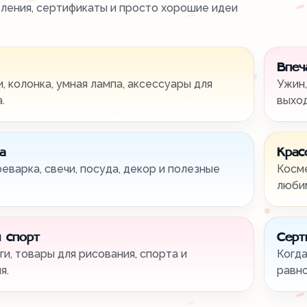
тления, сертификаты и просто хорошие идеи
Впеч
, колонка, умная лампа, аксессуары для
Ужин,
.
выхо
а
Крас
феварка, свечи, посуда, декор и полезные
Косме
любим
 спорт
Серт
ги, товары для рисования, спорта и
Когда
я.
равно