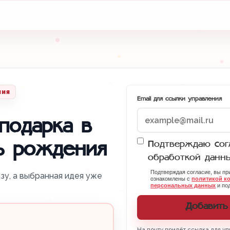
ния
Email для ссылки управления
подарка в
Подтверждаю согл
ь рождения
обработкой данн
Подтверждая согласие, вы п
зу, а выбранная идея уже
ознакомлены с
политикой к
персональных данных
и под
Добавить
На почту придёт ссылка для уп