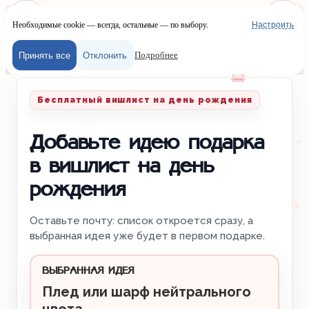
Необходимые cookie — всегда, остальные — по выбору.
Настроить
Наш сайт испол
Меню
Войти
Подробнее
Принять все
Отклонить
Главная
/
Вишлисты
/
День рождения
Бесплатный вишлист на день рождения
Добавьте идею подарка
в вишлист на день
рождения
Оставьте почту: список откроется сразу, а
выбранная идея уже будет в первом подарке.
ВЫБРАННАЯ ИДЕЯ
Плед или шарф нейтрального