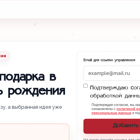
ния
Email для ссылки управления
подарка в
Подтверждаю согл
ь рождения
обработкой данн
Подтверждая согласие, вы п
зу, а выбранная идея уже
ознакомлены с
политикой к
персональных данных
и под
Добавить
На почту придёт ссылка для уп