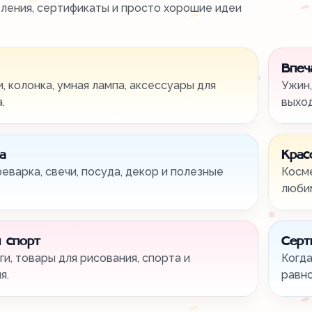
тления, сертификаты и просто хорошие идеи
Впеч
, колонка, умная лампа, аксессуары для
Ужин,
.
выхо
а
Крас
феварка, свечи, посуда, декор и полезные
Косме
любим
 спорт
Серт
ги, товары для рисования, спорта и
Когда
я.
равно