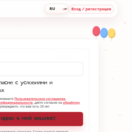
Вход / регистрация
Язык
асие с условиями и
ых
ринимаете
Пользовательское соглашение
,
онфиденциальности
, даёте согласие на
обработку
тверждаете, что вам есть 18 лет.
 идею в мой вишлист
равления списком. Гости смогут открыть