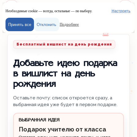
Необходимые cookie — всегда, остальные — по выбору.
Настроить
Наш сайт испол
Меню
Войти
Подробнее
Принять все
Отклонить
Главная
/
Вишлисты
/
День рождения
Бесплатный вишлист на день рождения
Добавьте идею подарка
в вишлист на день
рождения
Оставьте почту: список откроется сразу, а
выбранная идея уже будет в первом подарке.
ВЫБРАННАЯ ИДЕЯ
Подарок учителю от класса