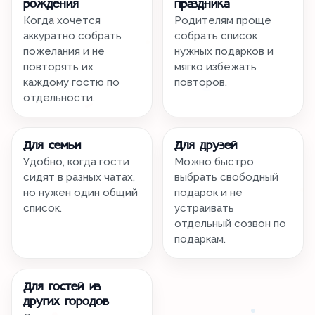
рождения
праздника
Когда хочется
Родителям проще
аккуратно собрать
собрать список
пожелания и не
нужных подарков и
повторять их
мягко избежать
каждому гостю по
повторов.
отдельности.
Для семьи
Для друзей
Удобно, когда гости
Можно быстро
сидят в разных чатах,
выбрать свободный
но нужен один общий
подарок и не
список.
устраивать
отдельный созвон по
подаркам.
Для гостей из
других городов