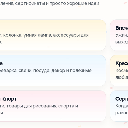
тления, сертификаты и просто хорошие идеи
Впеч
, колонка, умная лампа, аксессуары для
Ужин,
.
выхо
а
Крас
феварка, свечи, посуда, декор и полезные
Косме
любим
 спорт
Серт
ги, товары для рисования, спорта и
Когда
я.
равно