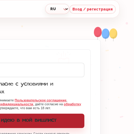
Вход / регистрация
Язык
асие с условиями и
ых
ринимаете
Пользовательское соглашение
,
онфиденциальности
, даёте согласие на
обработку
тверждаете, что вам есть 18 лет.
 идею в мой вишлист
равления списком. Гости смогут открыть