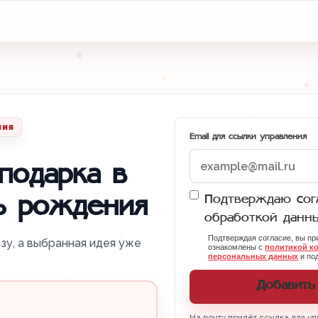
ния
Email для ссылки управления
подарка в
Подтверждаю согл
ь рождения
обработкой данн
Подтверждая согласие, вы п
зу, а выбранная идея уже
ознакомлены с
политикой к
персональных данных
и под
Добавить
На почту придёт ссылка для уп