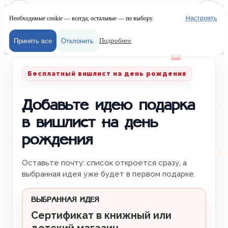
Необходимые cookie — всегда, остальные — по выбору.
Настроить
Наш сайт испол
Меню
Войти
Подробнее
Принять все
Отклонить
Главная
/
Вишлисты
/
День рождения
Бесплатный вишлист на день рождения
Добавьте идею подарка
в вишлист на день
рождения
Оставьте почту: список откроется сразу, а
выбранная идея уже будет в первом подарке.
ВЫБРАННАЯ ИДЕЯ
Сертификат в книжный или