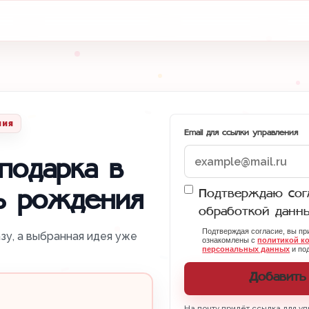
ния
Email для ссылки управления
подарка в
Подтверждаю согл
ь рождения
обработкой данн
Подтверждая согласие, вы п
зу, а выбранная идея уже
ознакомлены с
политикой к
персональных данных
и под
Добавить
На почту придёт ссылка для уп