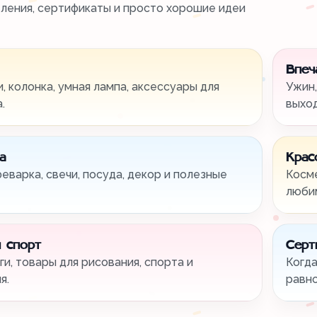
тления, сертификаты и просто хорошие идеи
Впеч
, колонка, умная лампа, аксессуары для
Ужин,
.
выхо
а
Крас
феварка, свечи, посуда, декор и полезные
Косме
любим
 спорт
Серт
ги, товары для рисования, спорта и
Когда
я.
равно