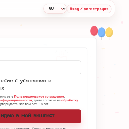
Вход / регистрация
Язык
асие с условиями и
ых
ринимаете
Пользовательское соглашение
,
онфиденциальности
, даёте согласие на
обработку
тверждаете, что вам есть 18 лет.
 идею в мой вишлист
равления списком. Гости смогут открыть