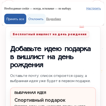
Необходимые cookie — всегда, остальные — по выбору.
Настроить
Наш сайт испол
Меню
Войти
Подробнее
Принять все
Отклонить
Главная
/
Вишлисты
/
День рождения
Бесплатный вишлист на день рождения
Добавьте идею подарка
в вишлист на день
рождения
Оставьте почту: список откроется сразу, а
выбранная идея уже будет в первом подарке.
ВЫБРАННАЯ ИДЕЯ
Спортивный подарок