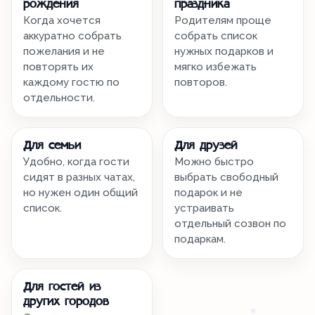
рождения
праздника
Когда хочется
Родителям проще
аккуратно собрать
собрать список
пожелания и не
нужных подарков и
повторять их
мягко избежать
каждому гостю по
повторов.
отдельности.
Для семьи
Для друзей
Удобно, когда гости
Можно быстро
сидят в разных чатах,
выбрать свободный
но нужен один общий
подарок и не
список.
устраивать
отдельный созвон по
подаркам.
Для гостей из
других городов