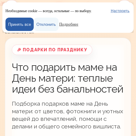
Необходимые cookie — всегда, остальные — по выбору.
Настроить
Наш сайт испол
Меню
Войти
Тайный Санта
/
Идеи подарков
/
Подарки по празднику
/
Подробнее
Принять все
Отклонить
Что подарить маме на День матери: теплые идеи без
банальностей
🎉 ПОДАРКИ ПО ПРАЗДНИКУ
Что подарить маме на
День матери: теплые
идеи без банальностей
Подборка подарков маме на День
матери: от цветов, фотокниги и уютных
вещей до впечатлений, помощи с
делами и общего семейного вишлиста.