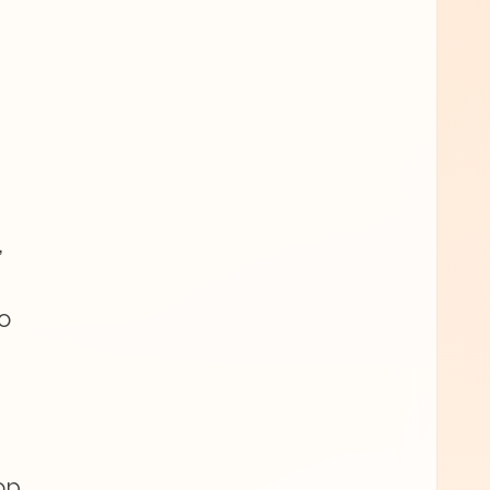
,
о
ор