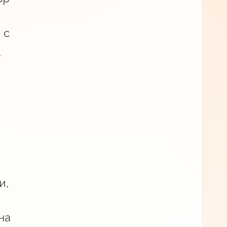
 с
т
и,
на