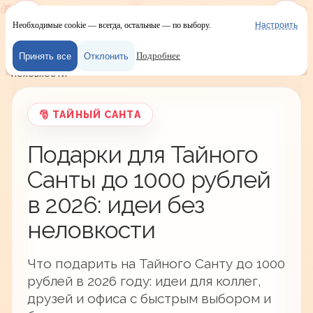
Необходимые cookie — всегда, остальные — по выбору.
Настроить
Наш сайт испол
Меню
Войти
Тайный Санта
/
Идеи подарков
/
Тайный Санта
/
Подробнее
Принять все
Отклонить
Подарки для Тайного Санты до 1000 рублей в 2026: идеи без
неловкости
🎅 ТАЙНЫЙ САНТА
Подарки для Тайного
Санты до 1000 рублей
в 2026: идеи без
неловкости
Что подарить на Тайного Санту до 1000
рублей в 2026 году: идеи для коллег,
друзей и офиса с быстрым выбором и